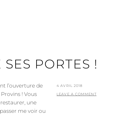
 SES PORTES !
nt l’ouverture de
POSTED
4 AVRIL 2018
 Provins ! Vous
ON
LEAVE A COMMENT
restaurer, une
à passer me voir ou